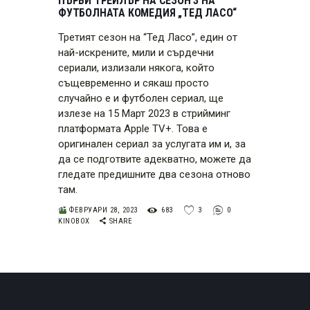
ПЪРВИ ТРЕЙЛЪР НА СЕЗОН 3 НА
ФУТБОЛНАТА КОМЕДИЯ „ТЕД ЛАСО“
Третият сезон на “Тед Ласо”, един от
най-искрените, мили и сърдечни
сериали, излизали някога, който
същевременно и сякаш просто
случайно е и футболен сериал, ще
излезе на 15 Март 2023 в стрийминг
платформата Apple TV+. Това е
оригинален сериал за услугата им и, за
да се подготвите адекватнo, можете да
гледате предишните два сезона отново
там.
ФЕВРУАРИ 28, 2023
683
3
0
KINOBOX
SHARE