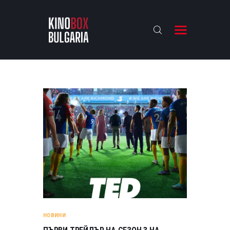
KINOBOX BULGARIA
НАЧАЛО
РЕВЮТА
АНАЛИЗИ
БАХТИ НАГРАДИТЕ
ИНТЕРВЮТА
ЗА НАС
НОВИНИ