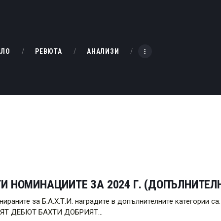
НАЧАЛО
РЕВЮТА
KINOBOX BULGARIA
АЛО
РЕВЮТА
АНАЛИЗИ
АНАЛИЗИ
БАХТИ НАГРАДИТЕ
ИНТЕРВЮТА
ЗА НАС
И НОМИНАЦИИТЕ ЗА 2024 Г. (ДОПЪЛНИТЕЛ
нираните за Б.А.Х.Т.И. наградите в допълнителните категори
ЯТ ДЕБЮТ БАХТИ ДОБРИЯТ…