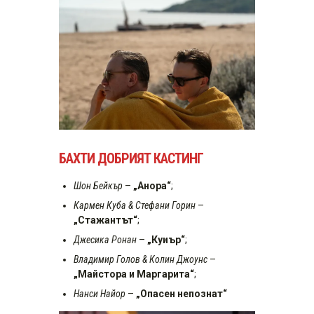
БАХТИ ДОБРИЯТ КАСТИНГ
Шон Бейкър
–
„Aнора“
;
Кармен Куба & Стефани Горин
–
„Стажантът“
;
Джесика Ронан
–
„Куиър“
;
Владимир Голов & Колин Джоунс
–
„Майстора и Маргарита“
;
Нанси Найор
–
„Опасен непознат“