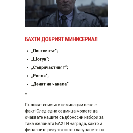
БАХТИ ДОБРИЯТ МИНИСЕРИАЛ
„Пингвинът“;
„Шогун“;
„Съпричастният“;
„Рипли“;
„Денят на чакала“
*
Пълният списък с номинации вече е
факт! След една седмица можете да
очаквате нашите съдбоносни избори за
така желаната БАХТИ награда, както и
финалните резултати от гласуването на