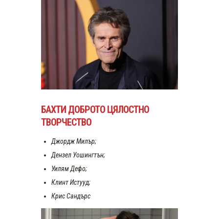
БАХТИ ДОБРОТО ЦЯЛОСТНО
ТВОРЧЕСТВО
Джордж Милър;
Дензел Уошингтън;
Уилям Дефо;
Клинт Истууд;
Крис Сандърс