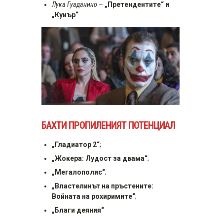
Лука Гуаданино
–
„Претендентите“ и
„Куиър“
БАХТИ ПРОПИЛЕНИЯТ ПОТЕНЦИАЛ
„Гладиатор 2“
;
„Жокера: Лудост за двама“
;
„Мегалополис“
;
„Властелинът на пръстените:
Войната на рохиримите“
;
„Благи деяния“