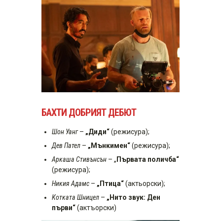
БАХТИ ДОБРИЯТ ДЕБЮТ
Шон Уанг
–
„Диди“
(режисура);
Дев Пател
–
„Мънкимен“
(режисура);
Аркаша Стивънсън
– „
Първата поличба“
(режисура);
Никия Адамс
–
„Птица“
(актьорски);
Котката Шницел
–
„Нито звук: Ден
първи“
(актъорски)