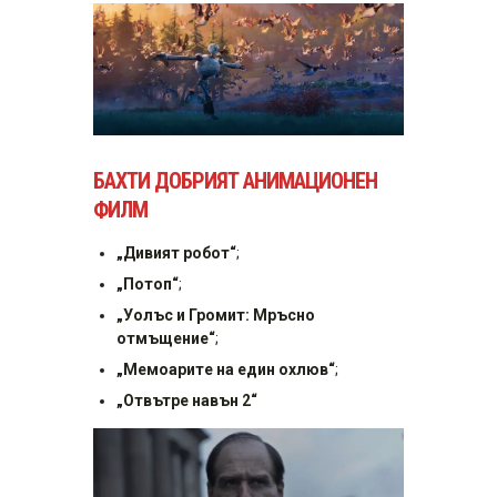
БАХТИ ДОБРИЯТ АНИМАЦИОНЕН
ФИЛМ
„Дивият робот“
;
„Потоп“
;
„Уолъс и Громит: Мръсно
отмъщение“
;
„Мемоарите на един охлюв“
;
„Oтвътре навън 2“