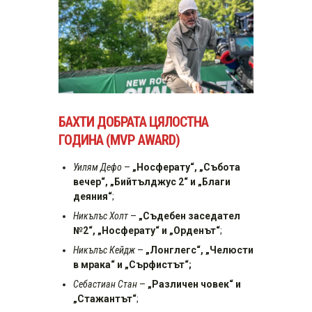
БАХТИ ДОБРАТА ЦЯЛОСТНА
ГОДИНА (MVP AWARD)
Уилям Дефо
–
„Носферату“, „Събота
вечер“, „Бийтълджус 2“ и „Благи
деяния“
;
Никълъс Холт
–
„Съдебен заседател
№2“, „Носферату“ и
„
Орденът“
;
Никълъс Кейдж
–
„Лонглегс“, „Челюсти
в мрака“ и „Сърфистът“;
Себастиан Стан
–
„Различен човек“ и
„Стажантът“
;