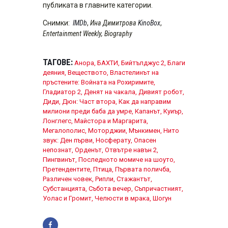
публиката в главните категории.
Снимки:
IMDb
,
Ина Димитрова
KinoBox
,
Entertainment Weekly, Biography
ТАГОВЕ:
Анора
,
БАХТИ
,
Бийтълджус 2
,
Благи
деяния
,
Веществото
,
Властелинът на
пръстените: Войната на Рохиримите
,
Гладиатор 2
,
Денят на чакала
,
Дивият робот
,
Диди
,
Дюн: Част втора
,
Как да направим
милиони преди баба да умре
,
Капанът
,
Куиър
,
Лонглегс
,
Майстора и Маргарита
,
Мегалополис
,
Моторджии
,
Мънкимен
,
Нито
звук: Ден първи
,
Носферату
,
Опасен
непознат
,
Орденът
,
Отвътре навън 2
,
Пингвинът
,
Последното момиче на шоуто
,
Претендентите
,
Птица
,
Първата поличба
,
Различен човек
,
Рипли
,
Стажантът
,
Субстанцията
,
Събота вечер
,
Съпричастният
,
Уолас и Громит
,
Челюсти в мрака
,
Шогун