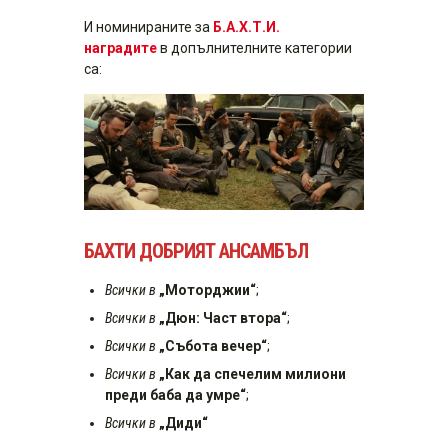
И номинираните за
Б.А.Х.Т.И.
наградите
в допълнителните категории
са:
БАХТИ ДОБРИЯТ АНСАМБЪЛ
Всички в
„Моторджии“
;
Всички в
„Дюн: Част втора“
;
Всички в
„Събота вечер“
;
Всички в
„Как да спечелим милиони
преди баба да умре“
;
Всички в
„Диди“