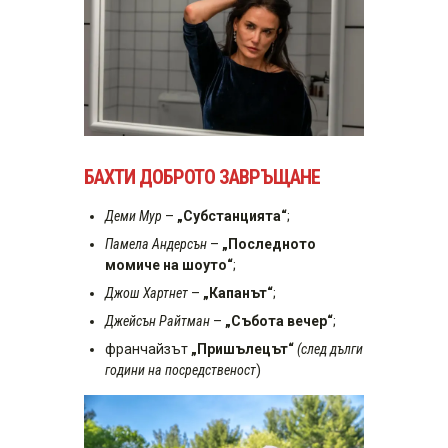
БАХТИ ДОБРОТО ЗАВРЪЩАНЕ
Деми Мур
–
„Субстанцията“
;
Памела Андерсън
–
„Последното
момиче на шоуто“
;
Джош Хартнет
–
„Капанът“
;
Джейсън Райтман
–
„Събота вечер“
;
франчайзът
„Пришълецът“
(след дълги
години на посредственост
)