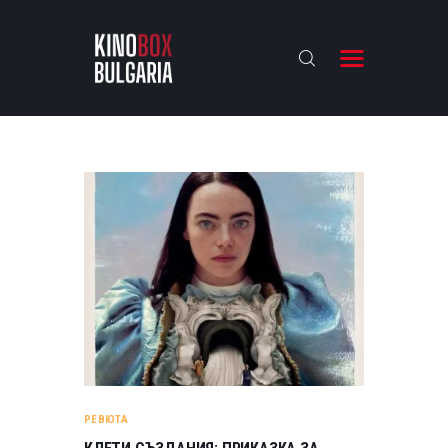
KINOBOX BULGARIA
НАЧАЛО
РЕВЮТА
АНАЛИЗИ
БАХТИ НАГРАДИТЕ
ИНТЕРВЮТА
ЗА НАС
РЕВЮТА