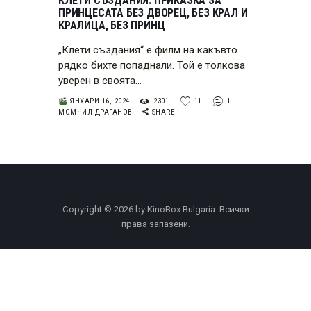
КЛЕТИ СЪЗДАНИЯ: ПРИКАЗКА ЗА
ПРИНЦЕСАТА БЕЗ ДВОРЕЦ, БЕЗ КРАЛ И
КРАЛИЦА, БЕЗ ПРИНЦ
„Клети създания“ е филм на какъвто
рядко бихте попаднали. Той е толкова
уверен в своята…
ЯНУАРИ 16, 2024
2301
11
1
МОМЧИЛ ДРАГАНОВ
SHARE
Copyright © 2026 by KinoBox Bulgaria. Всички
права запазени.