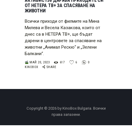
АКТИВИСТ38 ДАРЯВА ПРИХОДИТЕ СИ
ОТ НЕТЕРА ТВ+ ЗА СПАСЯВАНЕ НА
ЖИВОТНИ
Всички приходи от филмите на Мина
Милева и Весела Казакова, които от
днес са в НЕТЕРА ТВ+, ще бъдат
дарени в центровете за спасяване на
животни „Анимал Рескю“ и „Зелени
Балкани“.
МАЙ 20, 2023
617
6
0
KINOBOX
SHARE
Copyright © 2026 by KinoBox Bulgaria. Всички
права запазени.