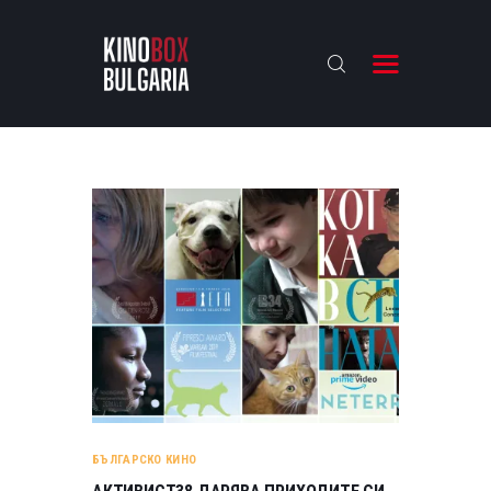
KINOBOX BULGARIA
НАЧАЛО
РЕВЮТА
АНАЛИЗИ
БАХТИ НАГРАДИТЕ
ИНТЕРВЮТА
ЗА НАС
БЪЛГАРСКО КИНО