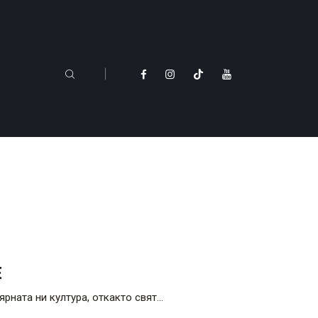
Е
рната ни култура, откакто свят…