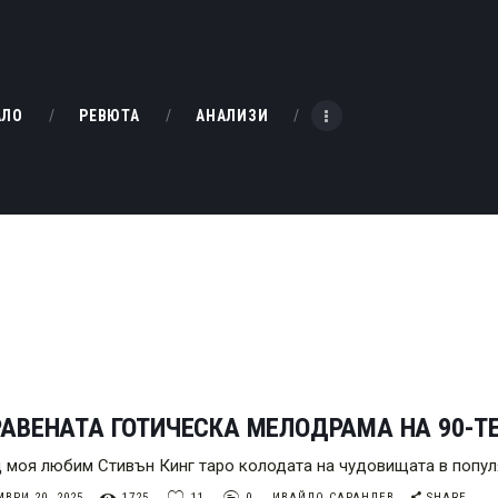
НАЧАЛО
РЕВЮТА
KINOBOX BULGARIA
АЛО
РЕВЮТА
АНАЛИЗИ
АНАЛИЗИ
БАХТИ НАГРАДИТЕ
ИНТЕРВЮТА
ЗА НАС
АВЕНАТА ГОТИЧЕСКА МЕЛОДРАМА НА 90-Т
 моя любим Стивън Кинг таро колодата на чудовищата в популя
ВРИ 20, 2025
1725
11
0
ИВАЙЛО САРАНДЕВ
SHARE