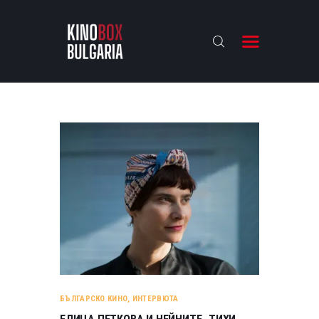
KINOBOX BULGARIA
НАЧАЛО
РЕВЮТА
АНАЛИЗИ
БАХТИ НАГРАДИТЕ
ИНТЕРВЮТА
ЗА НАС
БЪЛГАРСКО КИНО
,
ИНТЕРВЮТА