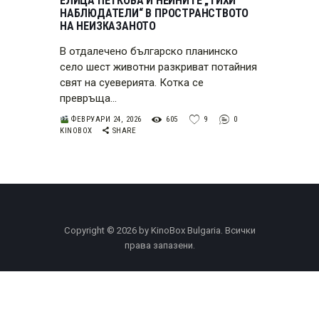
ЕЛИЦА ПЕТКОВА И НЕЙНИТЕ „ТИХИ
НАБЛЮДАТЕЛИ“ В ПРОСТРАНСТВОТО
НА НЕИЗКАЗАНОТО
В отдалечено българско планинско
село шест животни разкриват потайния
свят на суеверията. Котка се
превръща…
ФЕВРУАРИ 24, 2026
605
9
0
KINOBOX
SHARE
Copyright © 2026 by KinoBox Bulgaria. Всички
права запазени.