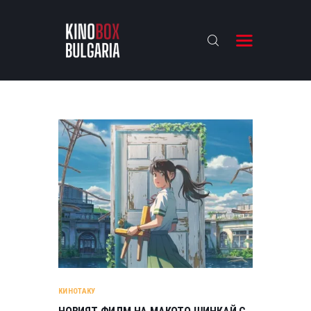
KINOBOX BULGARIA
НАЧАЛО
РЕВЮТА
АНАЛИЗИ
БАХТИ НАГРАДИТЕ
ИНТЕРВЮТА
ЗА НАС
КИНОТАКУ