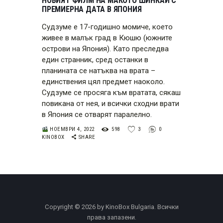
НОВИЯТ ФИЛМ НА МАКОТО ШИНКАЙ С
ПРЕМИЕРНА ДАТА В ЯПОНИЯ
Судзуме е 17-годишно момиче, което
живее в малък град в Кюшю (южните
острови на Япония). Като преследва
един странник, сред останки в
планината се натъква на врата –
единствения цял предмет наоколо.
Судзуме се просяга към вратата, сякаш
повикана от нея, и всички сходни врати
в Япония се отварят паралелно.
НОЕМВРИ 4, 2022
598
3
0
KINOBOX
SHARE
Copyright © 2026 by KinoBox Bulgaria. Всички
права запазени.