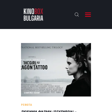
KINOBOX BULGARIA
НАЧАЛО
РЕВЮТА
АНАЛИЗИ
БАХТИ НАГРАДИТЕ
ИНТЕРВЮТА
ЗА НАС
РЕВЮТА