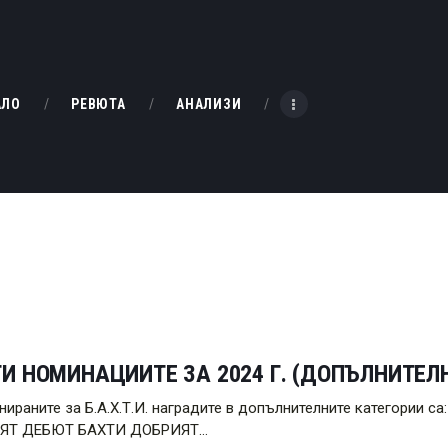
НАЧАЛО
РЕВЮТА
KINOBOX BULGARIA
АЛО
РЕВЮТА
АНАЛИЗИ
АНАЛИЗИ
БАХТИ НАГРАДИТЕ
ИНТЕРВЮТА
ЗА НАС
И НОМИНАЦИИТЕ ЗА 2024 Г. (ДОПЪЛНИТЕЛ
нираните за Б.А.Х.Т.И. наградите в допълнителните категори
ЯТ ДЕБЮТ БАХТИ ДОБРИЯТ…