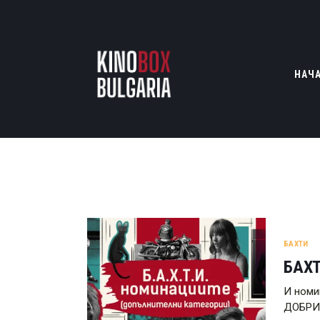
НАЧ
БАХТИ
БАХТ
И номи
ДОБРИ