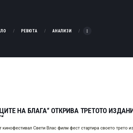
НАЧАЛО
РЕВЮТА
KINOBOX BULGARIA
АЛО
РЕВЮТА
АНАЛИЗИ
АНАЛИЗИ
БАХТИ НАГРАДИТЕ
ИНТЕРВЮТА
ЗА НАС
ЦИТЕ НА БЛАГА“ ОТКРИВА ТРЕТОТО ИЗДАН
Т“
т кинофестивал Свети Влас филм фест стартира своето трето и