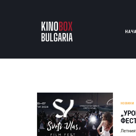
НАЧ
НОВИНИ
„УРО
ФЕС
Летния