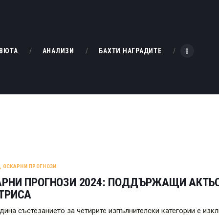
НАЧАЛО
РЕВЮТА
KINOBOX BULGARIA
ВЮТА
АНАЛИЗИ
БАХТИ НАГРАДИТЕ
АНАЛИЗИ
БАХТИ НАГРАДИТЕ
ИНТЕРВЮТА
ЗА НАС
,
ОСКАРНИ ПРОГНОЗИ
РНИ ПРОГНОЗИ 2024: ПОДДЪРЖАЩИ АКТЬО
КТРИСА
одина състезанието за четирите изпълнителски категории е изкл