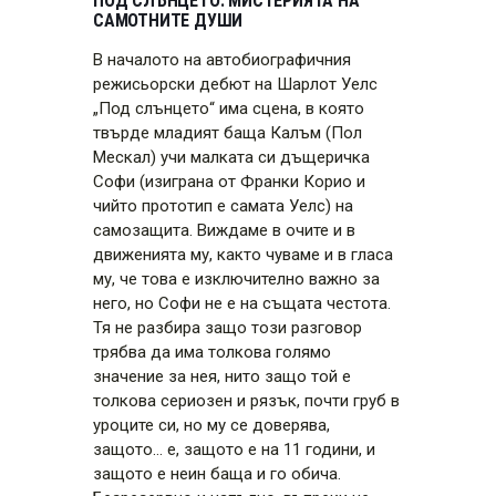
ПОД СЛЪНЦЕТО: МИСТЕРИЯТА НА
САМОТНИТЕ ДУШИ
В началото на автобиографичния
режисьорски дебют на Шарлот Уелс
„Под слънцето“ има сцена, в която
твърде младият баща Калъм (Пол
Мескал) учи малката си дъщеричка
Софи (изиграна от Франки Корио и
чийто прототип е самата Уелс) на
самозащита. Виждаме в очите и в
движенията му, както чуваме и в гласа
му, че това е изключително важно за
него, но Софи не е на същата честота.
Тя не разбира защо този разговор
трябва да има толкова голямо
значение за нея, нито защо той е
толкова сериозен и рязък, почти груб в
уроците си, но му се доверява,
защото… е, защото е на 11 години, и
защото е неин баща и го обича.