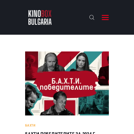
KINOBOX BULGARIA
НАЧАЛО
РЕВЮТА
АНАЛИЗИ
БАХТИ НАГРАДИТЕ
ИНТЕРВЮТА
ЗА НАС
БАХТИ