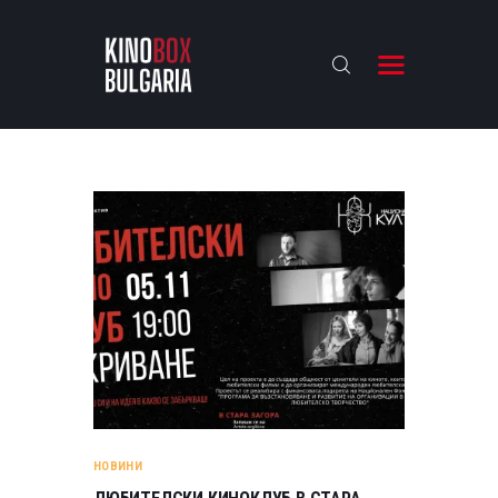
KINOBOX BULGARIA
НАЧАЛО
РЕВЮТА
АНАЛИЗИ
БАХТИ НАГРАДИТЕ
ИНТЕРВЮТА
ЗА НАС
НОВИНИ