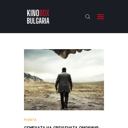
KINOBOX BULGARIA
НАЧАЛО
РЕВЮТА
АНАЛИЗИ
БАХТИ НАГРАДИТЕ
ИНТЕРВЮТА
ЗА НАС
РЕВЮТА