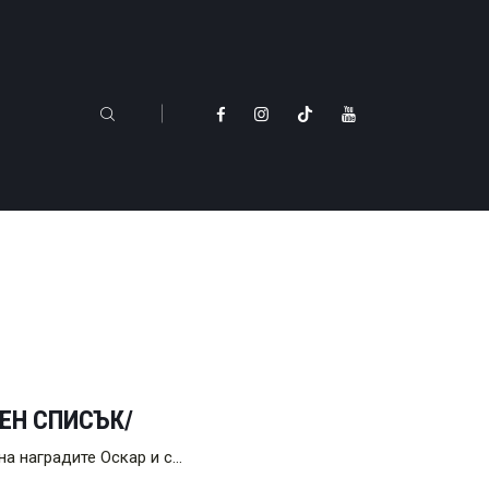
ЛЕН СПИСЪК/
на наградите Оскар и с…