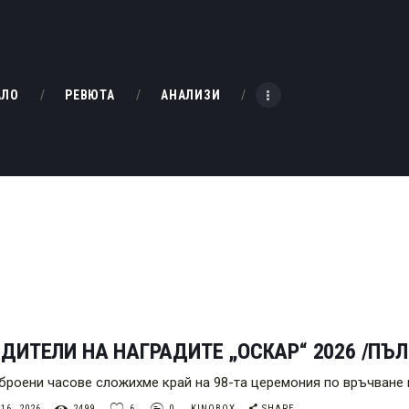
НАЧАЛО
РЕВЮТА
KINOBOX BULGARIA
АЛО
РЕВЮТА
АНАЛИЗИ
АНАЛИЗИ
БАХТИ НАГРАДИТЕ
ИНТЕРВЮТА
ЗА НАС
ДИТЕЛИ НА НАГРАДИТЕ „ОСКАР“ 2026 /ПЪ
броени часове сложихме край на 98-та церемония по връчване 
6, 2026
2499
6
0
KINOBOX
SHARE