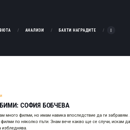
НАЧАЛО
РЕВЮТА
KINOBOX BULGARIA
ВЮТА
АНАЛИЗИ
БАХТИ НАГРАДИТЕ
АНАЛИЗИ
БАХТИ НАГРАДИТЕ
ИНТЕРВЮТА
ЗА НАС
МИ
БИМИ: СОФИЯ БОБЧЕВА
ам много филми, но имам навика впоследствие да ги забравям. 
 филми по няколко пъти. Знам вече какво ще се случи, искам да
 избледнява.