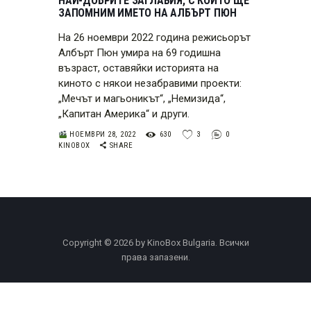
НАЙ-ДОБРИТЕ ЗАГЛАВИЯ, С КОИТО ЩЕ
ЗАПОМНИМ ИМЕТО НА АЛБЪРТ ПЮН
На 26 ноември 2022 година режисьорът
Албърт Пюн умира на 69 годишна
възраст, оставяйки историята на
киното с някои незабравими проекти:
„Мечът и магьоникът“, „Немизида“,
„Капитан Америка“ и други.
НОЕМВРИ 28, 2022
630
3
0
KINOBOX
SHARE
Copyright © 2026 by KinoBox Bulgaria. Всички
права запазени.