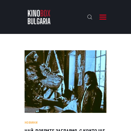
KINOBOX BULGARIA
НАЧАЛО
РЕВЮТА
АНАЛИЗИ
БАХТИ НАГРАДИТЕ
ИНТЕРВЮТА
ЗА НАС
НОВИНИ