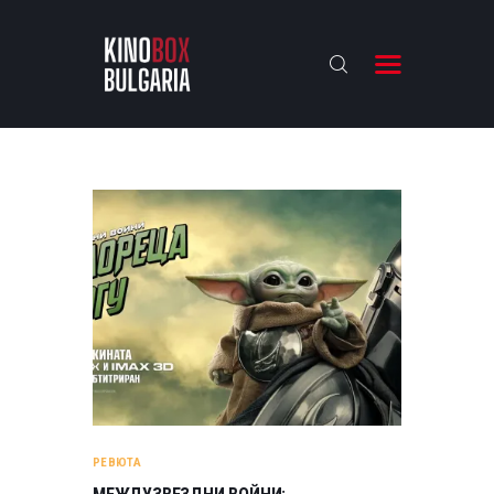
KINOBOX BULGARIA
НАЧАЛО
РЕВЮТА
АНАЛИЗИ
БАХТИ НАГРАДИТЕ
ИНТЕРВЮТА
ЗА НАС
РЕВЮТА