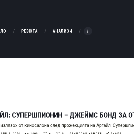
НАЧАЛО
РЕВЮТА
KINOBOX BULGARIA
АЛО
РЕВЮТА
АНАЛИЗИ
АНАЛИЗИ
БАХТИ НАГРАДИТЕ
ИНТЕРВЮТА
ЗА НАС
АЙЛ: СУПЕРШПИОНИН – ДЖЕЙМС БОНД ЗА 
 излязох от киносалона след прожекцията на Аргайл: Супершпи
АРИ 5, 2024
1600
6
0
ДЕНИСЛАВ КАНДЕВ
SHARE