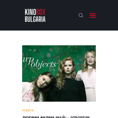
KINOBOX BULGARIA
НАЧАЛО
РЕВЮТА
АНАЛИЗИ
БАХТИ НАГРАДИТЕ
ИНТЕРВЮТА
ЗА НАС
РЕВЮТА