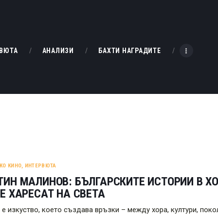
НАЧАЛО
РЕВЮТА
KINOBOX BULGARIA
ВЮТА
АНАЛИЗИ
БАХТИ НАГРАДИТЕ
АНАЛИЗИ
БАХТИ НАГРАДИТЕ
ИНТЕРВЮТА
ЗА НАС
КО КИНО
,
ИНТЕРВЮТА
ИН МАЛИНОВ: БЪЛГАРСКИТЕ ИСТОРИИ В Х
Е ХАРЕСАТ НА СВЕТА
 е изкуство, което създава връзки – между хора, култури, поко