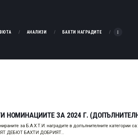
НАЧАЛО
РЕВЮТА
KINOBOX BULGARIA
ВЮТА
АНАЛИЗИ
БАХТИ НАГРАДИТЕ
АНАЛИЗИ
БАХТИ НАГРАДИТЕ
ИНТЕРВЮТА
ЗА НАС
И НОМИНАЦИИТЕ ЗА 2024 Г. (ДОПЪЛНИТЕЛ
нираните за Б.А.Х.Т.И. наградите в допълнителните категори
ЯТ ДЕБЮТ БАХТИ ДОБРИЯТ…