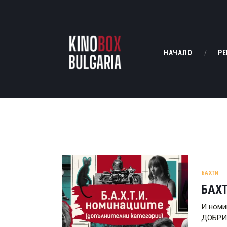
НАЧАЛО
РЕ
БАХТИ
БАХТ
И номи
ДОБРИ