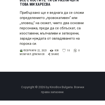
ВСЕ С КОСТИТЕ: ТИ СИ РАЗЛИЧЕН И
ТОВА МИ ХАРЕСВА
Прибързано ще е веднага да се сложи
определението „провокативен“ или
„зловещ“ на сюжет, чиито два основни
персонажа, преди да се сблъскат, са
изоставени, мълчаливи и затворени,
заради нуждата от овладяването на
порока си.
ФЕВРУАРИ 22, 2023
838
10
0
МОМЧИЛ ДРАГАНОВ
SHARE
Copyright © 2026 by KinoBox Bulgaria. Всички
права запазени.