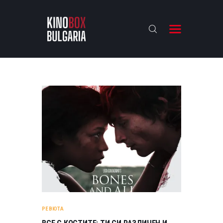
KINOBOX BULGARIA
НАЧАЛО
РЕВЮТА
АНАЛИЗИ
БАХТИ НАГРАДИТЕ
ИНТЕРВЮТА
ЗА НАС
РЕВЮТА