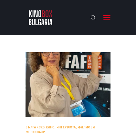
KINOBOX BULGARIA
НАЧАЛО
РЕВЮТА
АНАЛИЗИ
БАХТИ НАГРАДИТЕ
ИНТЕРВЮТА
ЗА НАС
БЪЛГАРСКО КИНО
,
ИНТЕРВЮТА
,
ФИЛМОВИ
ФЕСТИВАЛИ