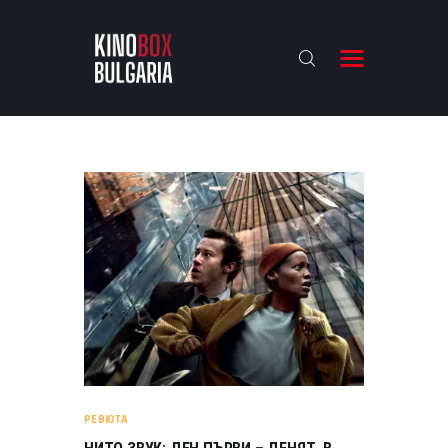
KINOBOX BULGARIA
НАЧАЛО
РЕВЮТА
АНАЛИЗИ
БАХТИ НАГРАДИТЕ
ИНТЕРВЮТА
ЗА НАС
РЕВЮТА