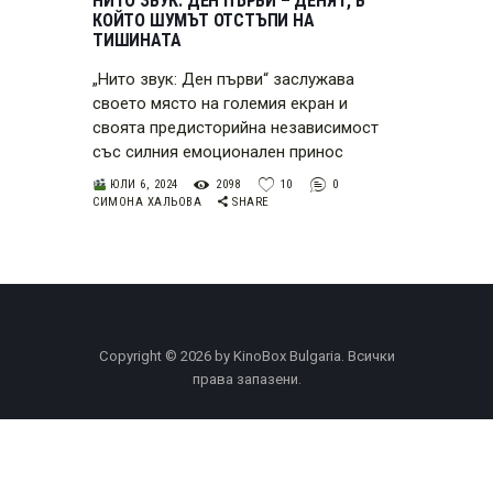
НИТО ЗВУК: ДЕН ПЪРВИ – ДЕНЯТ, В
КОЙТО ШУМЪТ ОТСТЪПИ НА
ТИШИНАТА
„Нито звук: Ден първи“ заслужава
своето място на големия екран и
своята предисторийна независимост
със силния емоционален принос
ЮЛИ 6, 2024
2098
10
0
СИМОНА ХАЛЬОВА
SHARE
Copyright © 2026 by KinoBox Bulgaria. Всички
права запазени.