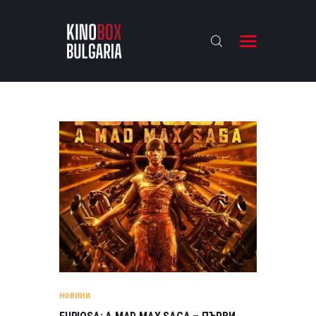
KINOBOX BULGARIA
НАЧАЛО
РЕВЮТА
АНАЛИЗИ
БАХТИ НАГРАДИТЕ
ИНТЕРВЮТА
ЗА НАС
НОВИНИ