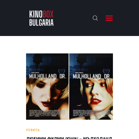
KINOBOX BULGARIA
НАЧАЛО
РЕВЮТА
АНАЛИЗИ
БАХТИ НАГРАДИТЕ
ИНТЕРВЮТА
ЗА НАС
РЕВЮТА