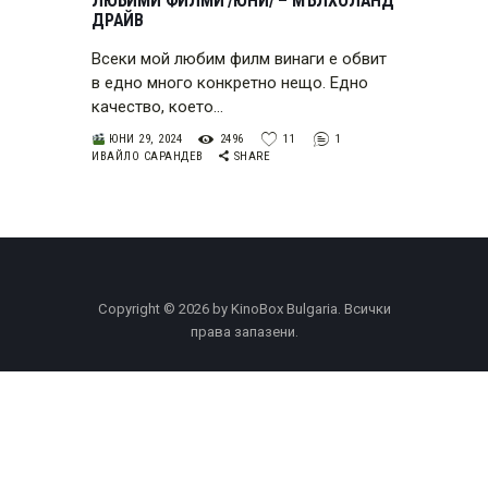
ЛЮБИМИ ФИЛМИ /ЮНИ/ – МЪЛХОЛАНД
ДРАЙВ
Всеки мой любим филм винаги е обвит
в едно много конкретно нещо. Едно
качество, което…
ЮНИ 29, 2024
2496
11
1
ИВАЙЛО САРАНДЕВ
SHARE
Copyright © 2026 by KinoBox Bulgaria. Всички
права запазени.