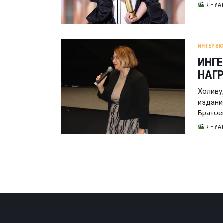
ЯНУАР
ИНТЕРВЮ
ИНГЕ
НАГ
Холиву
издани
Братое
ЯНУАР