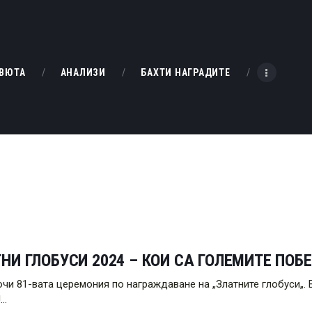
НАЧАЛО
РЕВЮТА
KINOBOX BULGARIA
ВЮТА
АНАЛИЗИ
БАХТИ НАГРАДИТЕ
АНАЛИЗИ
БАХТИ НАГРАДИТЕ
ИНТЕРВЮТА
ЗА НАС
НИ ГЛОБУСИ 2024 – КОИ СА ГОЛЕМИТЕ ПОБ
чи 81-вата церемония по награждаване на „Златните глобуси„. 
!…