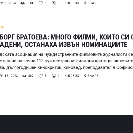
И 8, 2024
1101
9
0
KINOBOX
SHARE
ТА
БОРГ БРАТОЕВА: МНОГО ФИЛМИ, КОИТО СИ
РАДЕНИ, ОСТАНАХА ИЗВЪН НОМИНАЦИИТЕ
дската асоциация на чуждестранните филмовите журналисти се 
е и вече включва 113 чуждестранни филмови критици, включите
ва, дългогодишен кинокритик, киновед, преподавател в Софийск
И 16, 2023
887
8
0
KINOBOX
SHARE