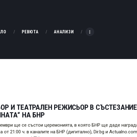
НАЧАЛО
РЕВЮТА
KINOBOX BULGARIA
АЛО
РЕВЮТА
АНАЛИЗИ
АНАЛИЗИ
БАХТИ НАГРАДИТЕ
ИНТЕРВЮТА
ЗА НАС
ОР И ТЕАТРАЛЕН РЕЖИСЬОР В СЪСТЕЗАНИЕ
НАТА“ НА БНР
оември ще се състои церемонията, в която БНР ще даде награда
а от 21:00 ч. в каналите на БНР (дигитално), Dir.bg и Actualno.c