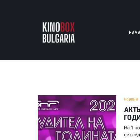
НАЧ
НОВИНИ
АКТЬ
ГОДИ
На 1 н
се глед