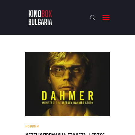
KINOBOX BULGARIA
НАЧАЛО
РЕВЮТА
АНАЛИЗИ
БАХТИ НАГРАДИТЕ
ИНТЕРВЮТА
ЗА НАС
НОВИНИ