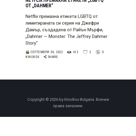
NETFLIX ПРЕМАХНА ЕТИКЕТА „LGBTQ“
ОТ „DAHMER“
Netflix премахна етикета LGBTQ от
лимитираната си серия на Джефри
Дамър, създадена от Райън Мърфи,
„Dahmer — Monster: The Jeffrey Dahmer
Story“.
СЕПТЕМВРИ 30, 2022
612
2
0
KINOBOX
SHARE
Copyright © 2026 by KinoBox Bulgaria. Всички
права запазени.