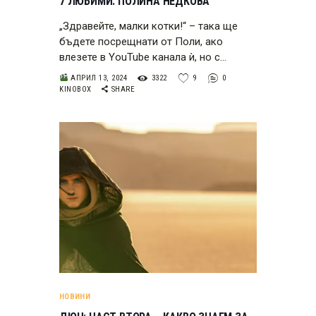
7 ЛЮБИМИ: ПОЛИНА НЕДКОВА
„Здравейте, малки котки!“ – така ще
бъдете посрещнати от Поли, ако
влезете в YouTube канала ѝ, но с…
АПРИЛ 13, 2024
3322
9
0
KINOBOX
SHARE
НОВИНИ