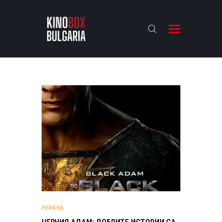
KINOBOX BULGARIA
НАЧАЛО
РЕВЮТА
АНАЛИЗИ
БАХТИ НАГРАДИТЕ
ИНТЕРВЮТА
ЗА НАС
РЕВЮТА