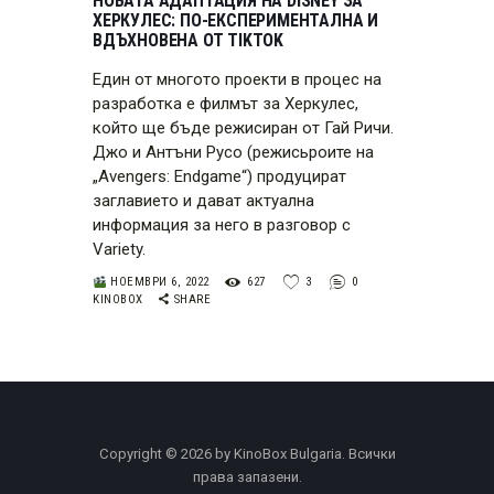
НОВАТА АДАПТАЦИЯ НА DISNEY ЗА
ХЕРКУЛЕС: ПО-ЕКСПЕРИМЕНТАЛНА И
ВДЪХНОВЕНА ОТ TIKTOK
Един от многото проекти в процес на
разработка е филмът за Херкулес,
който ще бъде режисиран от Гай Ричи.
Джо и Антъни Русо (режисьроите на
„Avengers: Endgame“) продуцират
заглавието и дават актуална
информация за него в разговор с
Variety.
НОЕМВРИ 6, 2022
627
3
0
KINOBOX
SHARE
Copyright © 2026 by KinoBox Bulgaria. Всички
права запазени.