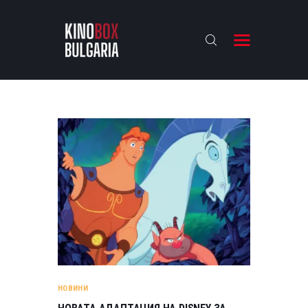
KINOBOX BULGARIA
НАЧАЛО
РЕВЮТА
АНАЛИЗИ
БАХТИ НАГРАДИТЕ
ИНТЕРВЮТА
ЗА НАС
НОВИНИ