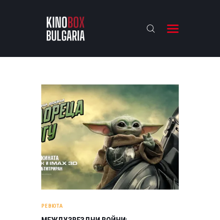
KINOBOX BULGARIA
НАЧАЛО
РЕВЮТА
АНАЛИЗИ
БАХТИ НАГРАДИТЕ
ИНТЕРВЮТА
ЗА НАС
РЕВЮТА