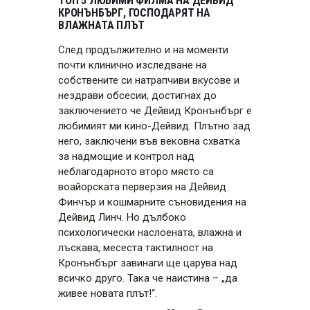
ТОП 5 ЛЮБИМИ ФИЛМА НА ДЕЙВИД
КРОНЪНБЪРГ, ГОСПОДАРЯТ НА
ВЛАЖНАТА ПЛЪТ
След продължително и на моменти
почти клинично изследване на
собствените си натрапчиви вкусове и
нездрави обсесии, достигнах до
заключението че Дейвид Кронънбърг е
любимият ми кино-Дейвид. Плътно зад
него, заключени във вековна схватка
за надмощие и контрол над
неблагодарното второ място са
воайорската перверзия на Дейвид
Финчър и кошмарните съновидения на
Дейвид Линч. Но дълбоко
психологически наслоената, влажна и
лъскава, месеста тактилност на
Кронънбърг завинаги ще царува над
всичко друго. Така че наистина – „да
живее новата плът!“.