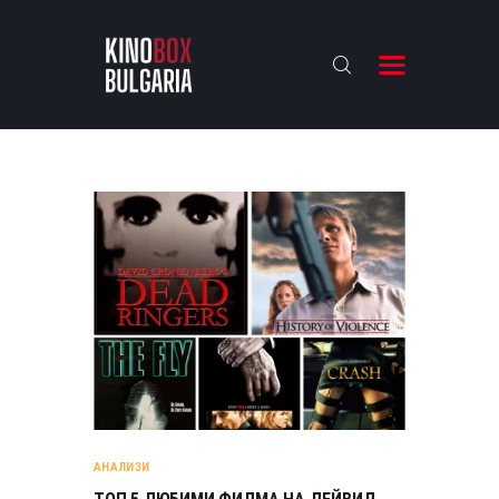
KINOBOX BULGARIA
НАЧАЛО
РЕВЮТА
АНАЛИЗИ
БАХТИ НАГРАДИТЕ
ИНТЕРВЮТА
ЗА НАС
АНАЛИЗИ