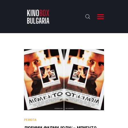
KINOBOX BULGARIA
НАЧАЛО
РЕВЮТА
АНАЛИЗИ
БАХТИ НАГРАДИТЕ
ИНТЕРВЮТА
ЗА НАС
РЕВЮТА