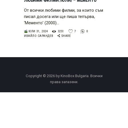
ЛЮБИМИ ФИЛМИ /ЮЛИ/ – МЕМЕНТО
От всички любими филми, за които съм
писал досега или ще пиша тепърва,
‘Мементо’ (2000)…
ЮЛИ 31, 2024
3251
7
0
ИВАЙЛО САРАНДЕВ
SHARE
Copyright © 2026 by KinoBox Bulgaria. Всички
права запазени.