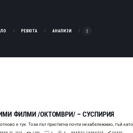
НАЧАЛО
РЕВЮТА
KINOBOX BULGARIA
АЛО
РЕВЮТА
АНАЛИЗИ
АНАЛИЗИ
БАХТИ НАГРАДИТЕ
ИНТЕРВЮТА
ЗА НАС
ИМИ ФИЛМИ /ОКТОМВРИ/ – СУСПИРИЯ
 отново е тук. Този път пристигна почти незабележимо, тъй кат
ВРИ 30, 2024
1384
6
0
ИВАЙЛО САРАНДЕВ
SHARE