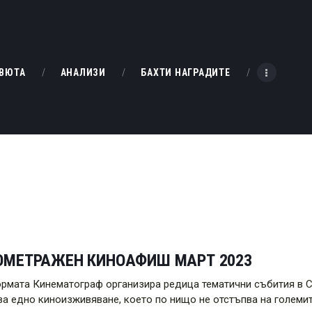
НАЧАЛО
РЕВЮТА
KINOBOX BULGARIA
ВЮТА
АНАЛИЗИ
БАХТИ НАГРАДИТЕ
АНАЛИЗИ
БАХТИ НАГРАДИТЕ
ИНТЕРВЮТА
ЗА НАС
ОМЕТРАЖЕН КИНОАФИШ МАРТ 2023
рмата Кинематограф организира редица тематични събития в Со
а едно киноизживяване, което по нищо не отстъпва на големит