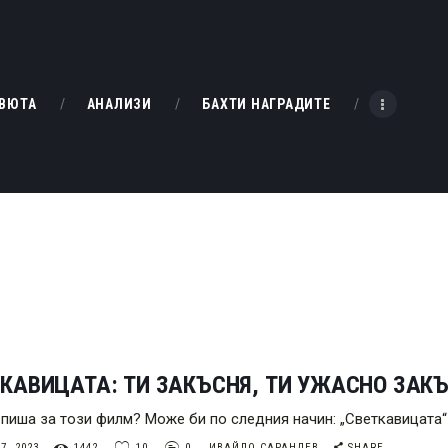
НАЧАЛО
РЕВЮТА
KINOBOX BULGARIA
ВЮТА
АНАЛИЗИ
БАХТИ НАГРАДИТЕ
АНАЛИЗИ
БАХТИ НАГРАДИТЕ
ИНТЕРВЮТА
ЗА НАС
КАВИЦАТА: ТИ ЗАКЪСНЯ, ТИ УЖАСНО ЗАК
 пиша за този филм? Може би по следния начин: „Светкавицата“
7, 2023
1442
10
0
ИВАЙЛО САРАНДЕВ
SHARE