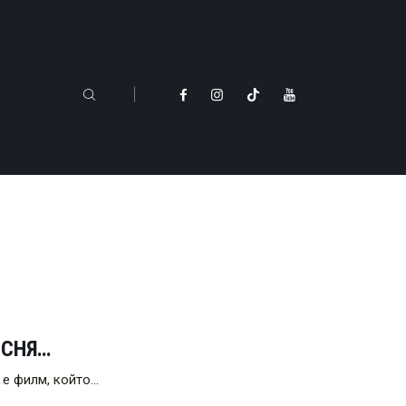
ЪСНЯ…
 е филм, който…