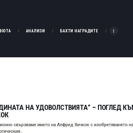
НАЧАЛО
РЕВЮТА
KINOBOX BULGARIA
ВЮТА
АНАЛИЗИ
БАХТИ НАГРАДИТЕ
АНАЛИЗИ
БАХТИ НАГРАДИТЕ
ИНТЕРВЮТА
ЗА НАС
ДИНАТА НА УДОВОЛСТВИЯТА“ – ПОГЛЕД КЪ
КОК
ионно свързваме името на Алфред Хичкок с изобретяването на
огическия…