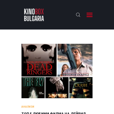
KINOBOX BULGARIA
НАЧАЛО
РЕВЮТА
АНАЛИЗИ
БАХТИ НАГРАДИТЕ
ИНТЕРВЮТА
ЗА НАС
АНАЛИЗИ