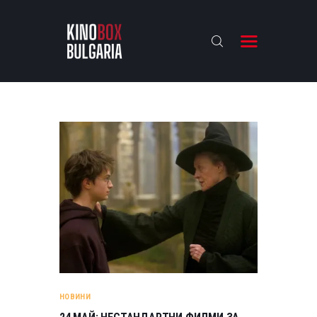
KINOBOX BULGARIA
НАЧАЛО
РЕВЮТА
АНАЛИЗИ
БАХТИ НАГРАДИТЕ
ИНТЕРВЮТА
ЗА НАС
НОВИНИ