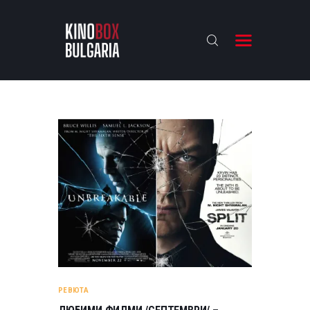
KINOBOX BULGARIA
НАЧАЛО
РЕВЮТА
АНАЛИЗИ
БАХТИ НАГРАДИТЕ
ИНТЕРВЮТА
ЗА НАС
РЕВЮТА