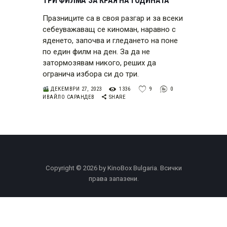
ТРИ ФИЛМА ЗА КРАЯ НА ГОДИНАТА
Празниците са в своя разгар и за всеки
себеуважаващ се киноман, наравно с
яденето, започва и гледането на поне
по един филм на ден. За да не
затормозявам никого, реших да
огранича избора си до три.
ДЕКЕМВРИ 27, 2023
1336
9
0
ИВАЙЛО САРАНДЕВ
SHARE
Copyright © 2026 by KinoBox Bulgaria. Всички
права запазени.