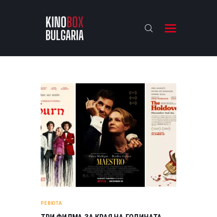
KINOBOX BULGARIA
НАЧАЛО
РЕВЮТА
АНАЛИЗИ
БАХТИ НАГРАДИТЕ
ИНТЕРВЮТА
ЗА НАС
РЕВЮТА