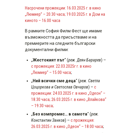
Насрочени прожекции: 16.03.2025 г. в кино
„Люмиер” – 20.30 часа; 19.03.2025 г. в Дом на
киното – 16.00 часа
В рамките София Филм Фест ще имаме
възможността да присъстваме и на
премиерите на следните български
документални филми:
„
Жестокият път
“ (
реж. Деян Барарев
) –
с прожекция: 22.03.2025г г. в кино
„Люмиер” – 15.00 часа
;
„
Ний всички сме деца
“ (
реж. Светла
Цоцоркова и Светослав Овчаров
) –
с
прожекции: 24.03.2025 г. в кино „Одеон“ –
18.30 часа; 26.03.2025 г. в кино „Влайкова“
– 19.30 часа;
„
Без компромис… в самота
“ (
реж.
Константин Занков
) –
с прожекция:
26.03.2025 г. в кино „Одеон“ – 18.00 часа
;