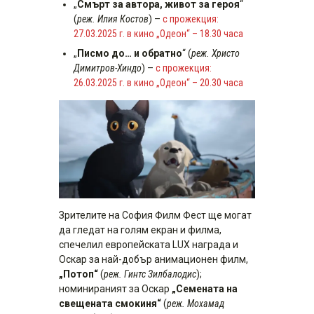
„
Смърт за автора, живот за героя
“
(
реж. Илия Костов
) –
с прожекция:
27.03.2025 г. в кино „Одеон“ – 18.30 часа
„
Писмо до… и обратно
“ (
реж. Христо
Димитров-Хиндо
) –
с прожекция:
26.03.2025 г. в кино „Одеон“ – 20.30 часа
Зрителите на София Филм Фест ще могат
да гледат на голям екран и филма,
спечелил европейската LUX награда и
Оскар за най-добър анимационен филм,
„Потоп“
(
реж. Гинтс Зилбалодис
);
номинираният за Оскар
„Семената на
свещената смокиня“
(
реж. Мохамад