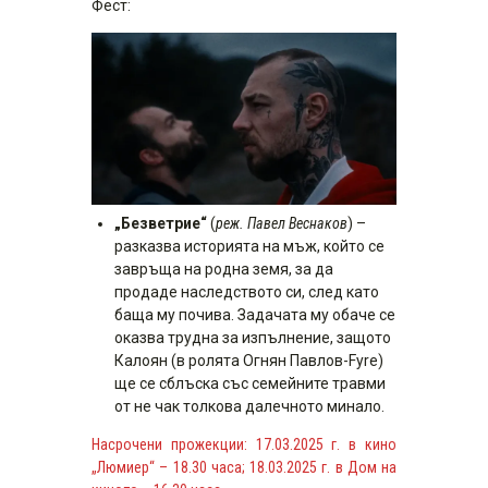
Фест:
„Безветрие“
(
реж. Павел Веснаков
) –
разказва историята на мъж, който се
завръща на родна земя, за да
продаде наследството си, след като
баща му почива. Задачата му обаче се
оказва трудна за изпълнение, защото
Калоян (в ролята Огнян Павлов-Fyre)
ще се сблъска със семейните травми
от не чак толкова далечното минало.
Насрочени прожекции: 17.03.2025 г. в кино
„Люмиер“ – 18.30 часа; 18.03.2025 г. в Дом на