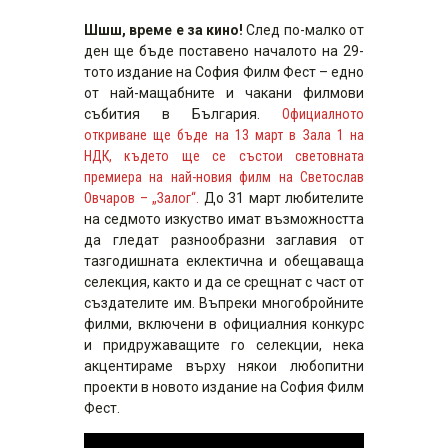
Шшш, време е за кино!
След по-малко от
ден ще бъде поставено началото на 29-
тото издание на София Филм Фест – едно
от най-мащабните и чакани филмови
събития в България.
Официалното
откриване ще бъде на 13 март в Зала 1 на
НДК, където ще се състои световната
премиера на най-новия филм на Светослав
Овчаров – „Залог“.
До 31 март любителите
на седмото изкуство имат възможността
да гледат разнообразни заглавия от
тазгодишната еклектична и обещаваща
селекция, както и да се срещнат с част от
създателите им. Въпреки многобройните
филми, включени в официалния конкурс
и придружаващите го селекции, нека
акцентираме върху някои любопитни
проекти в новото издание на София Филм
Фест.