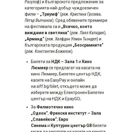
Расулоф
) и българското предложение за
категорията най-добър чуждоезичен
филм –
„Триумф
“ (
реж. Кристина Грозева,
Петър Вълчанов
). Сред обявените премиери
на фестивала са и
„Всичко, което
виждаме в светлина“
(
реж. Паял Кападия
),
„Арманд“
(
реж. Халфдан Улман Тьондел
) и
българската продукция
„Безсрамните“
(
реж. Константин Божилов
).
Билети за
НДК – Зала 1
и
Кино
Люмиер
се предлагат на касата на
кино Люмиер, Билетен център НДК,
касите на EasyPay и онлайн
на
siff.bg/bilet
, откъдето може да
изберете между Електронен Билетен
център на НДК и EpayGO;
За
Филмотечно кино
„Одеон“
,
Френски институт – Зала
„Славейков“
,
Евро
Синема
и
Културен център G8
билети
може да закупите на касите на кината,