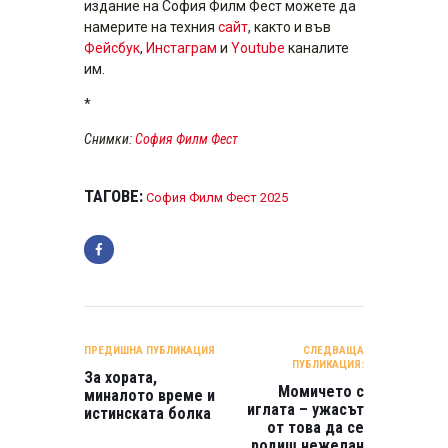
издание на София Филм Фест можете да
намерите на техния
сайт
, както и във
Фейсбук
,
Инстаграм
и
Youtube
каналите
им.
*
Снимки:
София Филм Фест
ТАГОВЕ:
София Филм Фест 2025
НАВИГАЦИЯ
ПРЕДИШНА ПУБЛИКАЦИЯ
СЛЕДВАЩА
ПУБЛИКАЦИЯ:
За хората,
Момичето с
миналото време и
иглата – ужасът
истинската болка
от това да се
родиш нежелан