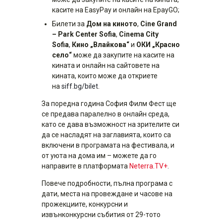
касите на EasyPay и онлайн на EpayGO;
Билети за
Дом на киното
,
Cine Grand
– Park Center Sofia
,
Cinema City
Sofia
,
Кино „Влайкова“
и
ОКИ „Красно
село“
може да закупите на касите на
кината и онлайн на сайтовете на
кината, които може да откриете
на
siff.bg/bilet
.
За поредна година София Филм Фест ще
се предава паралелно в онлайн среда,
като се дава възможност на зрителите си
да се насладят на заглавията, които са
включени в програмата на фестивала, и
от уюта на дома им – можете да го
направите в платформата
Neterra.TV+
.
Повече подробности, пълна програма с
дати, места на провеждане и часове на
прожекциите, конкурсни и
извънконкурсни събития от 29-тото