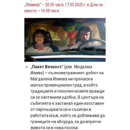
„Люмиер” – 20.30 часа; 17.03.2025 г. в Дом на
киното – 16.00 часа.
„
Пакет Вечност
“ (
реж. Магдалена
Илиева
) – пълнометражният дебют на
Магдалена Илиева ни пренася в
малък провинциален град, в който
традициите и поколенческите вражди
са се настанили удобно. В центъра на
събитията е застанал един изоставен
от партньорката си и съсипан в
работата мъж, който се доближава до
границите на абсурда, за да впрегне
живота си в нова посока.