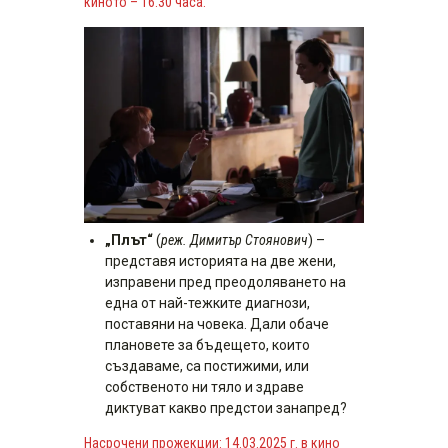
киното – 16.30 часа.
„Плът“
(
реж. Димитър Стоянович
) –
представя историята на две жени,
изправени пред преодоляването на
една от най-тежките диагнози,
поставяни на човека. Дали обаче
плановете за бъдещето, които
създаваме, са постижими, или
собственото ни тяло и здраве
диктуват какво предстои занапред?
Насрочени прожекции: 14.03.2025 г. в кино