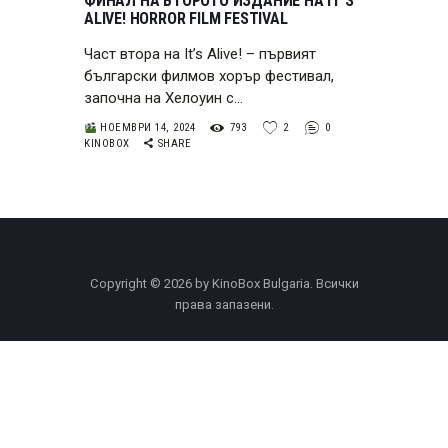
ФИНАЛ НА ВТОРОТО ИЗДАНИЕ НА IT’S
ALIVE! HORROR FILM FESTIVAL
Част втора на It’s Alive! – първият
български филмов хорър фестивал,
започна на Хелоуин с…
НОЕМВРИ 14, 2024
793
2
0
KINOBOX
SHARE
Copyright © 2026 by KinoBox Bulgaria. Всички
права запазени.