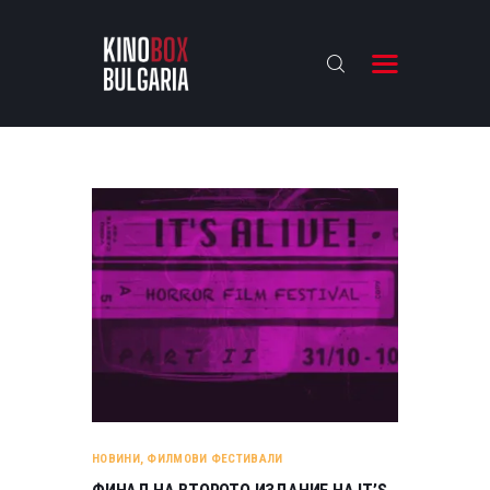
KINOBOX BULGARIA
НАЧАЛО
РЕВЮТА
АНАЛИЗИ
БАХТИ НАГРАДИТЕ
ИНТЕРВЮТА
ЗА НАС
НОВИНИ
,
ФИЛМОВИ ФЕСТИВАЛИ