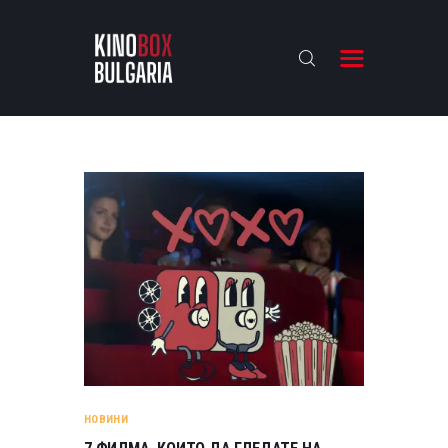
KINOBOX BULGARIA
НАЧАЛО
РЕВЮТА
АНАЛИЗИ
БАХТИ НАГРАДИТЕ
ИНТЕРВЮТА
ЗА НАС
НОВИНИ