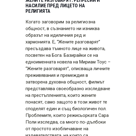
ЖЕНИТЕ РАЗГОВАРЯТ: РЕПРЕСИИ И
НАСИЛИЕ ПРЕД ЛИЦЕТО НА
РЕЛИГИЯТА
Когато заговорим за религиозна
общност, в съзнанието ни изниква
образът на идиличния ред и
хармонията. Е, “Жените разговарят”
пресъздава тъмното лице на живота,
посветен на Бога. Базирайки се на
едноименната новела на Мириам Тоус –
“Жените разговарят”, описваща личните
преживявания и премеждия в
затворена духовна общност, филмът
представлява своеобразно изследване
на престъпленията, които жените
понасят, само защото в този живот те
споделят един и същ биологичен пол.
Проблемите, които режисьорката Сара
Поли изследва, са много по-дълбоки
от простото изобличаване на
издевателствата, на които са