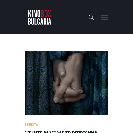
KINOBOX BULGARIA
НАЧАЛО
РЕВЮТА
АНАЛИЗИ
БАХТИ НАГРАДИТЕ
ИНТЕРВЮТА
ЗА НАС
РЕВЮТА